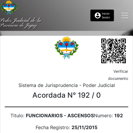
Iniciar
account_circle
Sesión
Poder Judicial de la
Provincia de Jujuy
Verificar
documento
Sistema de Jurisprudencia - Poder Judicial
Acordada N° 192 / 0
Titulo:
FUNCIONARIOS - ASCENSOS
Numero:
192
Fecha Registro:
25/11/2015